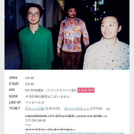
OPEN
18:30
START
19:30
ADV
¥4,500(税込・ドリンクチャージ別)
SOLD OUT
DOOR
※当日券の販売はございません。
LINE UP
ペトロールズ
TICKET
チケットぴあ
[118-672]
ローソンチケット
[72742]
e+
LIQUIDROOM（7/7 正午から販売。おひとりさま2枚。）
7/7 ON SALE
===
※イープラス・プレオーダーあり。
http://sort.eplus.jp/sys/T1U14P0010843P006001P002261412P0