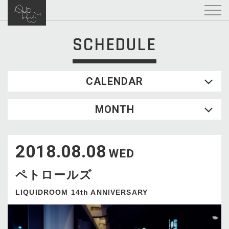
SCHEDULE
CALENDAR
2026.08
MONTH
SUN
MON
TUE
WED
THU
FRI
SAT
1
2018.08.08
2
3
4
5
6
7
8
WED
9
10
11
12
13
14
15
ペトロールズ
16
17
18
19
20
21
22
23
24
25
26
27
28
29
LIQUIDROOM 14th ANNIVERSARY
30
31