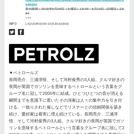
030001
受付期間：2018年5月26日（土曜日）18:00～6月10日（日曜日）23:
59
===
INFO
LIQUIDROOM 03(5464)0800
▼ペトロールズ
長岡亮介、三浦淳悟、そして河村俊秀の3人組。クルマ好きの
長岡が英国でガソリンを意味するペトロールという言葉をグ
ループ名に冠して2005年に結成。ひとつひとつの音が消える
瞬間までを意識下に置いたその演奏は人々の集中力を引き付
ける。一捻りされた催しなどでリスナーとの信頼関係を築き
続け、愛好家は着実に増え続けている。長岡亮介、三浦淳
悟、そして河村俊秀の3人組。クルマ好きの長岡が英国でガソ
リンを意味するペトロールという言葉をグループ名に冠して2