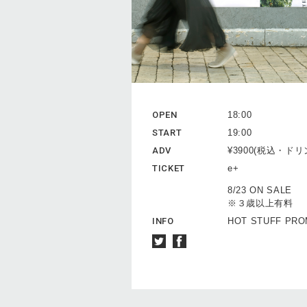
OPEN
18:00
START
19:00
ADV
¥3900(税込・ド
TICKET
e+
8/23 ON SALE
※３歳以上有料
INFO
HOT STUFF PROM