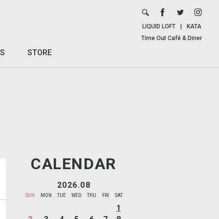
LIQUID LOFT
|
KATA
Time Out Café & Diner
S
STORE
CALENDAR
2026.08
SUN
MON
TUE
WED
THU
FRI
SAT
1