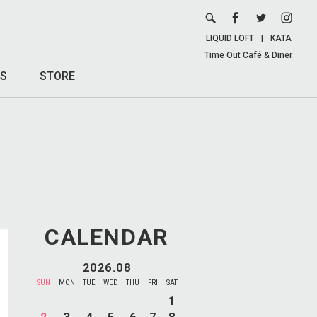
LIQUID LOFT
|
KATA
Time Out Café & Diner
S
STORE
CALENDAR
2026.08
SUN
MON
TUE
WED
THU
FRI
SAT
1