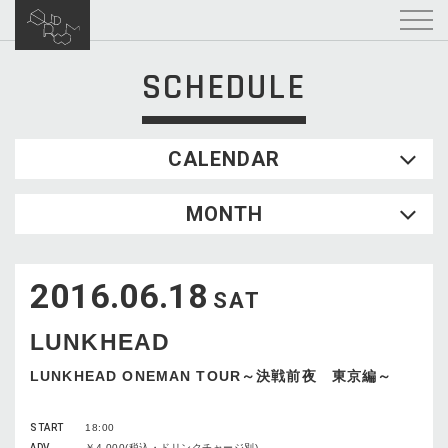
SCHEDULE
CALENDAR
2026.08
MONTH
SUN
MON
TUE
WED
THU
FRI
SAT
1
2016.06.18
2
3
4
5
6
7
8
SAT
9
10
11
12
13
14
15
LUNKHEAD
16
17
18
19
20
21
22
23
24
25
26
27
28
29
LUNKHEAD ONEMAN TOUR～決戦前夜 東京編～
30
31
START
18:00
ADV
￥4,000(税込・ドリンクチャージ別)