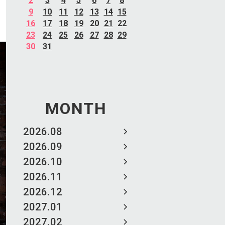
2
3
4
5
6
7
8
9
10
11
12
13
14
15
16
17
18
19
20
21
22
23
24
25
26
27
28
29
30
31
MONTH
2026.08
2026.09
2026.10
2026.11
2026.12
2027.01
2027.02