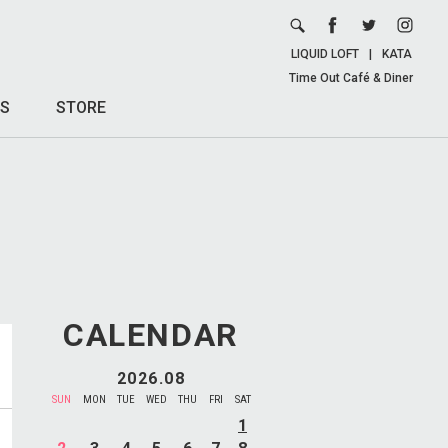
LIQUID LOFT
|
KATA
Time Out Café & Diner
S
STORE
CALENDAR
2026.08
SUN
MON
TUE
WED
THU
FRI
SAT
1