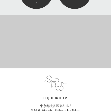
LIQUIDROOM
東京都渋谷区東3-16-6
3-16-6, Higashi, Shibuya-ku,Tokyo