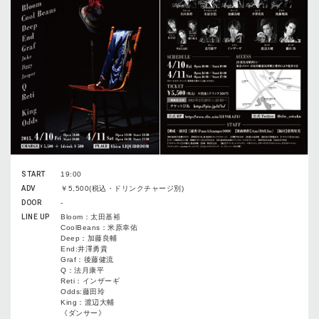
START
19:00
ADV
￥5,500(税込・ドリンクチャージ別)
DOOR
-
LINE UP
Bloom：太田基裕
CoolBeans：米原幸佑
Deep：加藤良輔
End:井澤勇貴
Graf：後藤健流
Q：法月康平
Reti：インザーギ
Odds:藤田玲
King：渡辺大輔
《ダンサー》