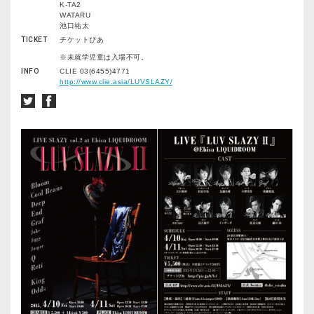
K-TA2
WATARU
池口祐太
TICKET
チケットぴあ
※未就学児童は入場不可。
INFO
CLIE 03(6455)4771
http://www.clie.asia/LUVSLAZY/