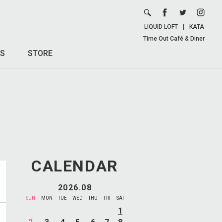
LIQUID LOFT
|
KATA
Time Out Café & Diner
S
STORE
CALENDAR
2026.08
SUN
MON
TUE
WED
THU
FRI
SAT
1