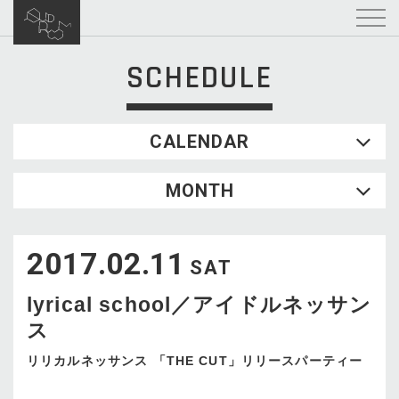
SCHEDULE
CALENDAR
2026.08
MONTH
SUN
MON
TUE
WED
THU
FRI
SAT
1
2017.02.11
2
3
4
5
6
7
8
SAT
9
10
11
12
13
14
15
lyrical school／アイドルネッサン
16
17
18
19
20
21
22
ス
23
24
25
26
27
28
29
30
31
リリカルネッサンス 「THE CUT」リリースパーティー