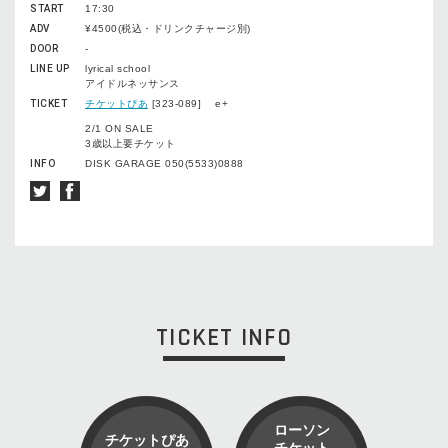
START
17:30
ADV
¥4500(税込・ドリンクチャージ別)
DOOR
-
LINE UP
lyrical school
アイドルネッサンス
TICKET
チケットぴあ
[323-089] e+
2/1 ON SALE
3歳以上要チケット
INFO
DISK GARAGE 050(5533)0888
TICKET INFO
ローソン
チケットぴあ
チケット