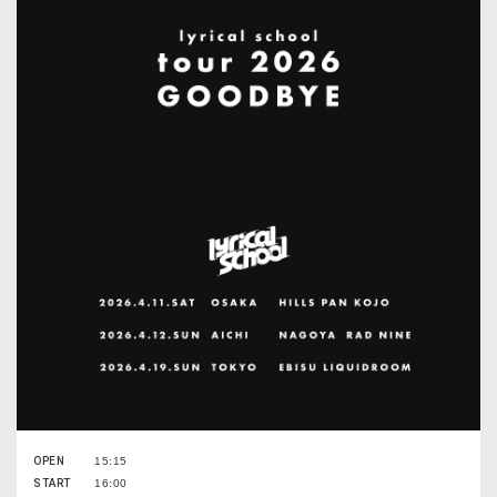
OPEN
15:15
START
16:00