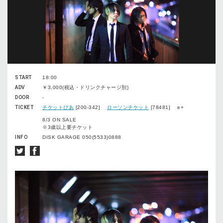
START
18:00
ADV
￥3,000(税込・ドリンクチャージ別)
DOOR
-
TICKET
チケットぴあ
[200-342]
ローソンチケット
[78481] e+
8/3 ON SALE
※3歳以上要チケット
INFO
DISK GARAGE 050(5533)0888