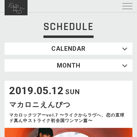
SCHEDULE
CALENDAR
2026.08
MONTH
SUN
MON
TUE
WED
THU
FRI
SAT
1
2019.05.12
2
3
4
5
6
7
8
SUN
9
10
11
12
13
14
15
マカロニえんぴつ
16
17
18
19
20
21
22
23
24
25
26
27
28
29
マカロックツアーvol.7 〜ライクからラヴへ、恋の直球
ド真ん中ストライク初全国ワンマン篇〜
30
31