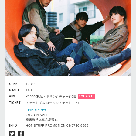
OPEN
17:00
START
18:00
ADV
¥3000(税込・ドリンクチャージ別)
SOLD OUT
TICKET
チケットぴあ ローソンチケット e+
LINE TICKET
2/13 ON SALE
※未就学児童入場禁止
INFO
HOT STUFF PROMOTION 03(5720)9999