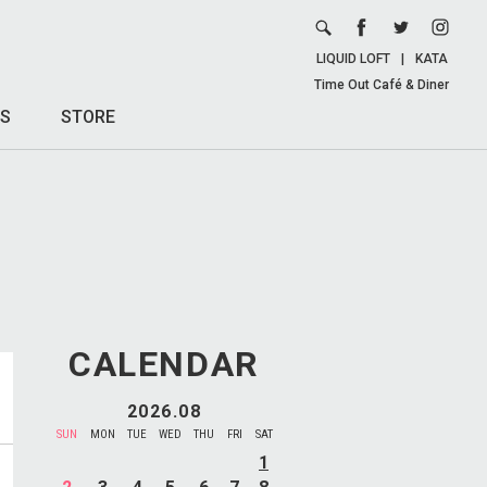
LIQUID LOFT
|
KATA
Time Out Café & Diner
S
STORE
CALENDAR
2026.08
SUN
MON
TUE
WED
THU
FRI
SAT
1