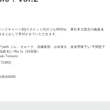
・ドリンクチャージ別)※チケット代のうち¥500を、東日本大震災の義援金
社をとおして寄付させていただきます。
(with ジム・オルーク、須藤俊明、山本達久、波多野敦子)／平岡恵子
貴夫)／Rie fu（50音順）
uki Tomomi
[72485]
5464)0800