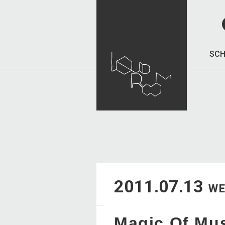
SCH
2011.07.13
W
Magic Of Mus