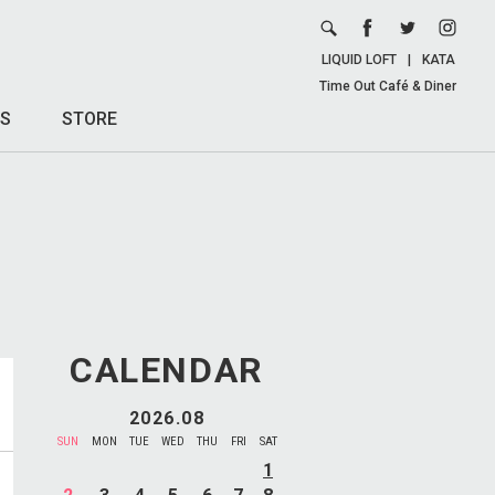
LIQUID LOFT
|
KATA
Time Out Café & Diner
S
STORE
CALENDAR
2026.08
SUN
MON
TUE
WED
THU
FRI
SAT
1