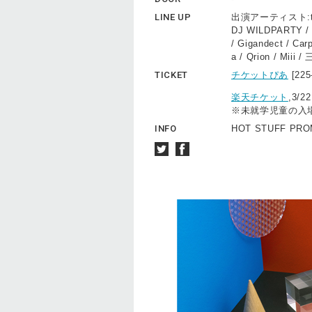
LINE UP
出演アーティスト:tofube
DJ WILDPARTY 
/ Gigandect / Ca
a / Qrion / Mi
TICKET
チケットぴあ
[22
楽天チケット
,3/2
※未就学児童の入
INFO
HOT STUFF PROM