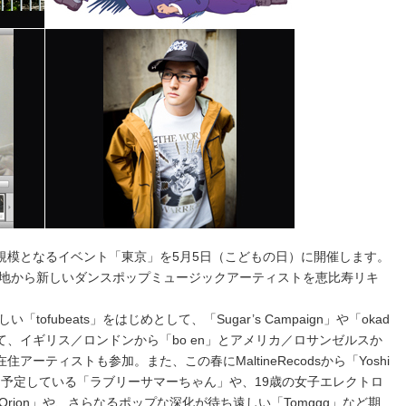
過去最大規模となるイベント「東京」を5月5日（こどもの日）に開催します。
地から新しいダンスポップミュージックアーティストを恵比寿リキ
fubeats」をはじめとして、「Sugar’s Campaign」や「okad
て、イギリス／ロンドンから「bo en」とアメリカ／ロサンゼルスか
在住アーティストも参加。また、この春にMaltineRecodsから「Yoshi
リースを予定している「ラブリーサマーちゃん」や、19歳の女子エレクトロ
rion」や、さらなるポップな深化が待ち遠しい「Tomggg」など期