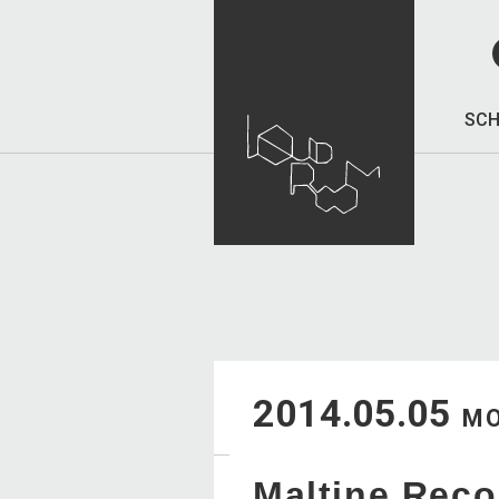
SCH
2014.05.05
M
Maltine Rec