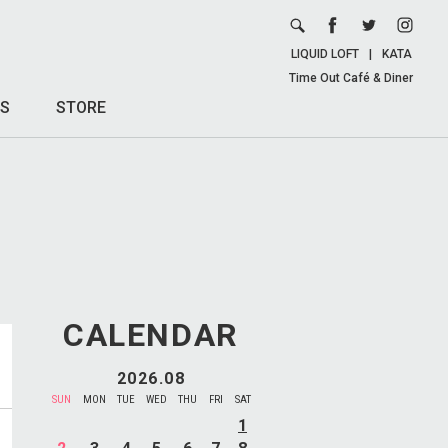
LIQUID LOFT
|
KATA
Time Out Café & Diner
S
STORE
CALENDAR
2026.08
SUN
MON
TUE
WED
THU
FRI
SAT
1