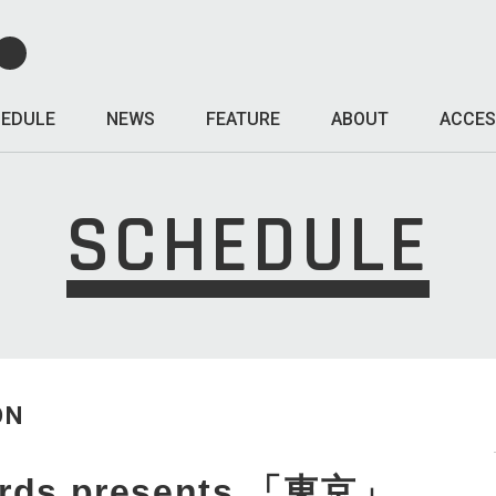
EDULE
NEWS
FEATURE
ABOUT
ACCES
SCHEDULE
ON
ords presents 「東京」