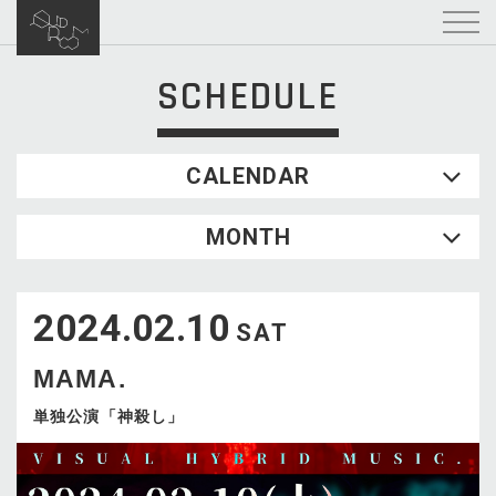
SCHEDULE
CALENDAR
2026.08
MONTH
SUN
MON
TUE
WED
THU
FRI
SAT
1
2024.02.10
2
3
4
5
6
7
8
SAT
9
10
11
12
13
14
15
MAMA.
16
17
18
19
20
21
22
23
24
25
26
27
28
29
単独公演「神殺し」
30
31