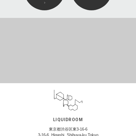
LIQUIDROOM
東京都渋谷区東3-16-6
3-16-6, Higashi, Shibuya-ku,Tokyo