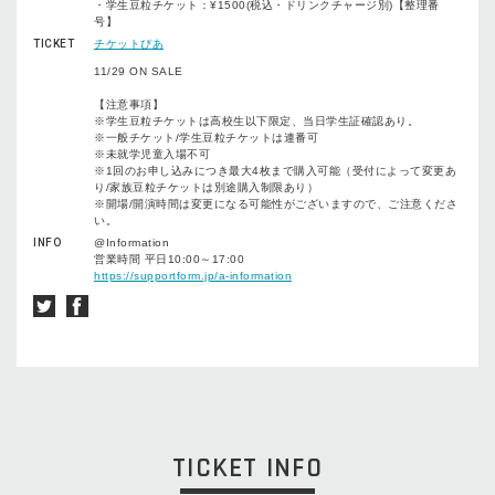
・学生豆粒チケット：¥1500(税込・ドリンクチャージ別)【整理番
号】
TICKET
チケットぴあ
11/29 ON SALE
【注意事項】
※学生豆粒チケットは高校生以下限定、当日学生証確認あり。
※一般チケット/学生豆粒チケットは連番可
※未就学児童入場不可
※1回のお申し込みにつき最大4枚まで購入可能（受付によって変更あ
り/家族豆粒チケットは別途購入制限あり）
※開場/開演時間は変更になる可能性がございますので、ご注意くださ
い。
INFO
@Information
営業時間 平日10:00～17:00
https://supportform.jp/a-information
TICKET INFO