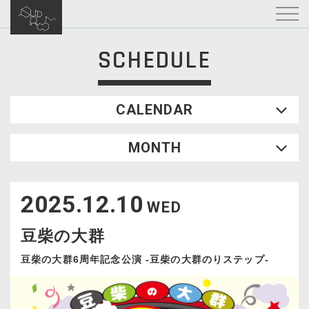
SCHEDULE
CALENDAR
2026.08
MONTH
SUN
MON
TUE
WED
THU
FRI
SAT
1
2025.12.10
2
3
4
5
6
7
8
WED
9
10
11
12
13
14
15
豆柴の大群
16
17
18
19
20
21
22
23
24
25
26
27
28
29
豆柴の大群6周年記念公演 -豆柴の大群のりステップ-
30
31