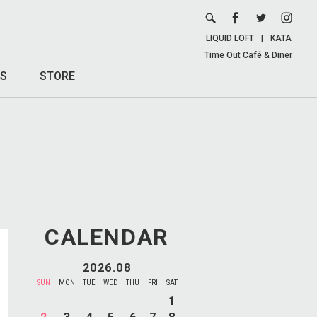
LIQUID LOFT
|
KATA
Time Out Café & Diner
S
STORE
CALENDAR
2026.08
SUN
MON
TUE
WED
THU
FRI
SAT
1