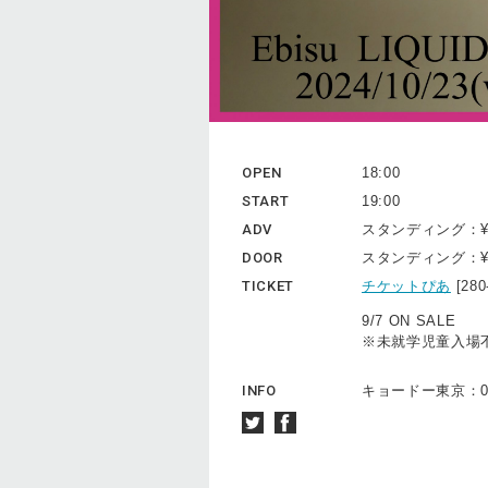
OPEN
18:00
START
19:00
ADV
スタンディング：¥
DOOR
スタンディング：¥
TICKET
チケットぴあ
[28
9/7 ON SALE
※未就学児童入場
INFO
キョードー東京：057