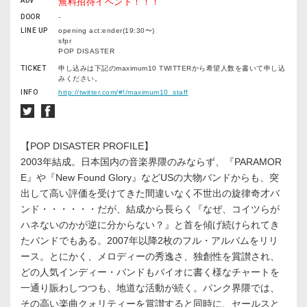
ADV
無料招待イベント！！！
DOOR
-
LINE UP
opening act:ender(19:30〜)
sfpr
POP DISASTER
TICKET
申し込みは下記のmaximum10 TWITTERから希望人数を書いて申し込
みください。
INFO
http://twitter.com/#!/maximum10_staff
【POP DISASTER PROFILE】
2003年結成。日本国内の音楽界隈のみならず、『PARAMOR
E』や『New Found Glory』などUSの大物バンドからも、突
出して高い評価を受けてきた間違いなく不世出の旋律奇才バ
ンド・・・・・・だが、結成から長らく『なぜ、コイツらが
ハネないのかが逆に分からない？』と首を傾げ続けられてき
たバンドでもある。2007年以降2枚のフル・アルバムをリリ
ース。とにかく、メロディーの秀逸さ、独創性を賞讃され、
どの人気インディー・バンドもバイオに書く様なチャートを
一通り賑わしつつも、地道な活動が続く。パンク界隈では、
その高い楽曲クォリティーを賞讃すると同時に、セールスと