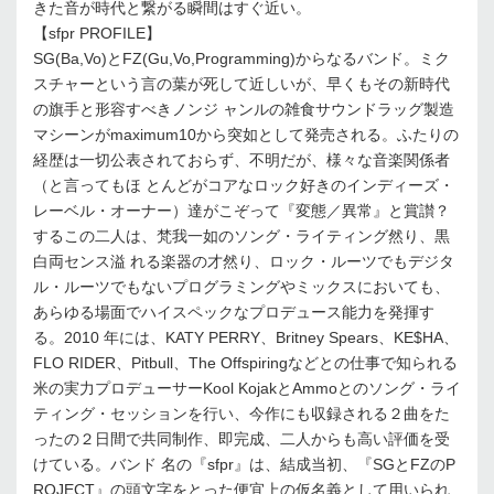
きた音が時代と繋がる瞬間はすぐ近い。
【sfpr PROFILE】
SG(Ba,Vo)とFZ(Gu,Vo,Programming)からなるバンド。ミク
スチャーという言の葉が死して近しいが、早くもその新時代
の旗手と形容すべきノンジ ャンルの雑食サウンドラッグ製造
マシーンがmaximum10から突如として発売される。ふたりの
経歴は一切公表されておらず、不明だが、様々な音楽関係者
（と言ってもほ とんどがコアなロック好きのインディーズ・
レーベル・オーナー）達がこぞって『変態／異常』と賞讃？
するこの二人は、梵我一如のソング・ライティング然り、黒
白両センス溢 れる楽器の才然り、ロック・ルーツでもデジタ
ル・ルーツでもないプログラミングやミックスにおいても、
あらゆる場面でハイスペックなプロデュース能力を発揮す
る。2010 年には、KATY PERRY、Britney Spears、KE$HA、
FLO RIDER、Pitbull、The Offspiringなどとの仕事で知られる
米の実力プロデューサーKool KojakとAmmoとのソング・ライ
ティング・セッションを行い、今作にも収録される２曲をた
ったの２日間で共同制作、即完成、二人からも高い評価を受
けている。バンド 名の『sfpr』は、結成当初、『SGとFZのP
ROJECT』の頭文字をとった便宜上の仮名義として用いられ