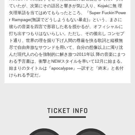
ていたが、次第にその語呂と響きが気に入り、Kojakに無 理
矢理単語を当てはめてもらったところ、『Super Fuckin’Powe
r Rampage(無謀でどうしようもない暴走)』という、まさに
彼らの音楽を四言で形容した名を授かるが、オフィシャルに
打ち出すつもりはないらしい。ただし、その後出し コンセプ
ト通り、世界の理を掘り下げ人間の尊厳を抉る歌詞と縦横無
尽で自由奔放なサウンドを用いて、自分の想像以上に濁り沈
んだ現代人の心を強制的に解き放つ2011年以 降の音楽にまつ
わる予言書は、衝撃とNEWスタイルを率いて12月に始まる。
始まりのタイトルは『apocalypse』—訳すと『終末』と名付
けられる予定だ。
TICKET INFO