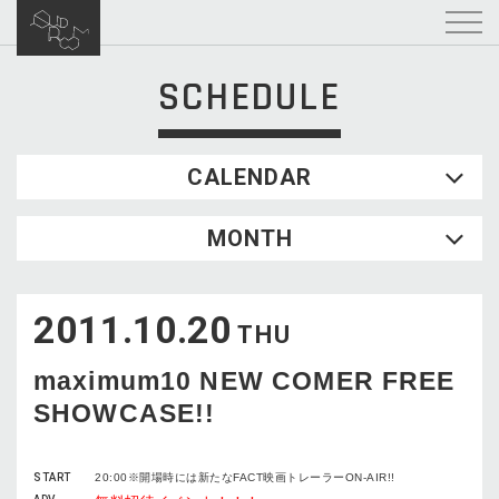
SCHEDULE
CALENDAR
2026.08
MONTH
SUN
MON
TUE
WED
THU
FRI
SAT
1
2011.10.20
2
3
4
5
6
7
8
THU
9
10
11
12
13
14
15
maximum10 NEW COMER FREE
16
17
18
19
20
21
22
SHOWCASE!!
23
24
25
26
27
28
29
30
31
START
20:00※開場時には新たなFACT映画トレーラーON-AIR!!