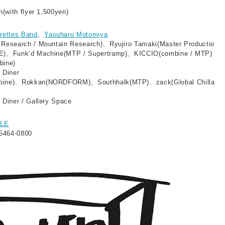
n(with flyer 1,500yen)
rettes Band
、
Yasuharu Motomiya
Research / Mountain Research)、Ryujiro Tamaki(Master Productio
E)、Funk’d Machine(MTP / Supertramp)、KICCIO(combine / MTP)
bine)
 Diner
bine)、Rokkan(NORDFORM)、Southhalk(MTP)、zack(Global Chilla
Diner / Gallery Space
LE
5464-0800