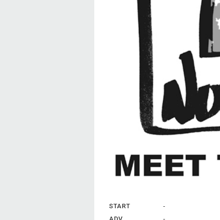
START
-
ADV
-