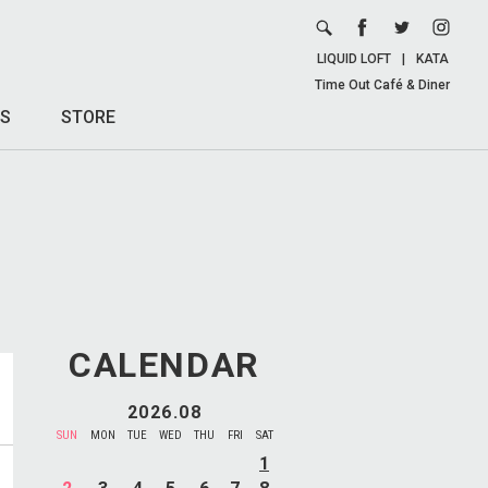
LIQUID LOFT
|
KATA
Time Out Café & Diner
S
STORE
CALENDAR
2026.08
SUN
MON
TUE
WED
THU
FRI
SAT
1