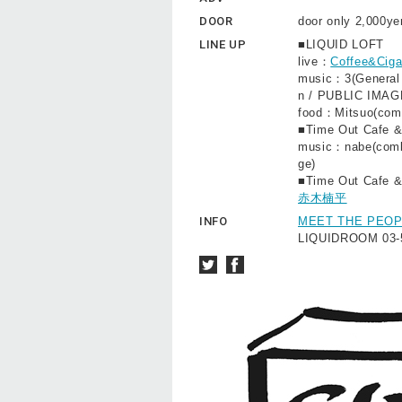
DOOR
door only 2,000ye
LINE UP
■LIQUID LOFT
live：
Coffee&Ciga
music：3(General 
n / PUBLIC IMAG
food：Mitsuo(com
■Time Out Cafe &
music：nabe(com
ge)
■Time Out Cafe & 
赤木楠平
INFO
MEET THE PEOP
LIQUIDROOM 03-