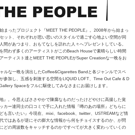
ら始まったプロジェクト『MEET THE PEOPLE』。2008年から始まっ
しいサンセット、それぞれが思い思いのスタイルで過ごす心地よい空間が同
人間があつまり、おもてなしを訪れた人々へプレゼントしている。
問わず多くのアーティストがこのBeach Houseで素晴らしい時間
スト達とMEET THE PEOPLEがSuper Creationな一晩をお
ャルな一晩を演出したCoffee&Cigarettes Bandと各ジャンルでスペ
、五感を刺激する空間をLIQUID LOFT、Time Out Cafe & D
ner併設のGallery Spaceをフルに駆使してみなさまにお届けします。
地』。今思えばささやかで陳腐なものだったけどやけに高揚した覚
ッカー達同士の口コミで手に入れた情報『噂のあの場所』どちらに
たい』今現在、mixi、facebook、twitter、USTREAMなど情
代ではあるが逆にその膨大な情報から何をチョイスするのか、が問
にどの周波数をキャッチするのかですべてが大きく変わっていくの