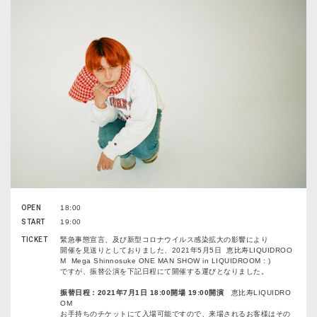
OPEN
18:00
START
19:00
TICKET
緊急事態宣言、及び新型コロナウイルス感染拡大の影響により
開催を見送りとしておりました、
2021
年
5
月
5
日
恵比寿
LIQUIDROO
M Mega Shinnosuke ONE MAN SHOW in LIQUIDROOM : )
ですが、振替公演を下記日程にて開催する運びとなりました。
振替日程：
2021
年
7
月
1
日
18:00
開場
19:00
開演
恵比寿
LIQUIDRO
OM
お手持ちのチケットにて入場可能ですので、来場されるお客様はその