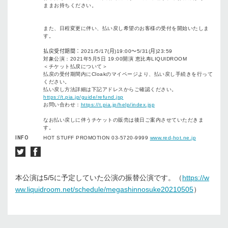
ままお持ちください。
また、日程変更に伴い、払い戻し希望のお客様の受付を開始いたしま
す。
払戻受付期間：
2021/5/17(
月
)19:00
～
5/31(
月
)23:59
対象公演：
2021
年
5
月
5
日
19:00
開演 恵比寿
LIQUIDROOM
＜チケット払戻について＞
払戻の受付期間内に
Cloak
のマイページより、払い戻し手続きを行って
ください。
払い戻し方法詳細は下記アドレスからご確認ください。
https://t.pia.jp/guide/refund.jsp
お問い合わせ：
https://t.pia.jp/help/index.jsp
なお払い戻しに伴うチケットの販売は後日ご案内させていただきま
す。
INFO
HOT STUFF PROMOTION 03-5720-9999
www.red-hot.ne.jp
本公演は5/5に予定していた公演の振替公演です。（
https://w
ww.liquidroom.net/schedule/megashinnosuke20210505
）