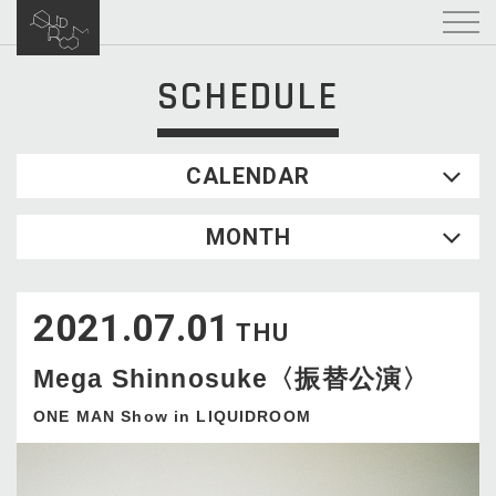
SCHEDULE
CALENDAR
2026.08
MONTH
SUN
MON
TUE
WED
THU
FRI
SAT
1
2021.07.01
2
3
4
5
6
7
8
THU
9
10
11
12
13
14
15
Mega Shinnosuke〈振替公演〉
16
17
18
19
20
21
22
23
24
25
26
27
28
29
ONE MAN Show in LIQUIDROOM
30
31