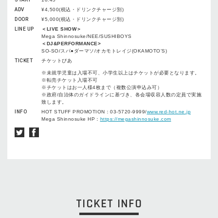
ADV
¥4,500(税込・ドリンクチャージ別)
DOOR
¥5,000(税込・ドリンクチャージ別)
LINE UP
＜LIVE SHOW＞
Mega Shinnosuke/NEE/SUSHIBOYS
＜DJ&PERFORMANCE>
SO-SO/スパ●ダーマソ/オカモトレイジ(OKAMOTO’S)
TICKET
チケットぴあ
※未就学児童は入場不可、小学生以上はチケットが必要となります。
※転売チケット入場不可
※チケットはお一人様4枚まで（複数公演申込み可）
※政府/自治体のガイドラインに基づき、各会場収容人数の定員で実施
致します。
INFO
HOT STUFF PROMOTION：03-5720-9999/
www.red-hot.ne.jp
Mega Shinnosuke HP：
https://megashinnosuke.com
TICKET INFO