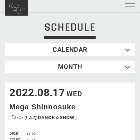
SCHEDULE
CALENDAR
2026.08
MONTH
SUN
MON
TUE
WED
THU
FRI
SAT
1
2022.08.17
2
3
4
5
6
7
8
WED
9
10
11
12
13
14
15
Mega Shinnosuke
16
17
18
19
20
21
22
23
24
25
26
27
28
29
「ハンサムなDANCE☆SHOW」
30
31
OPEN
18:00
START
18:45