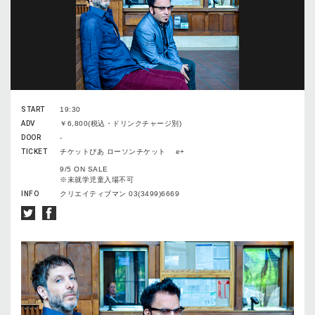
START
19:30
ADV
￥6,800(税込・ドリンクチャージ別)
DOOR
-
TICKET
チケットぴあ ローソンチケット e+
9/5 ON SALE
※未就学児童入場不可
INFO
クリエイティブマン 03(3499)6669