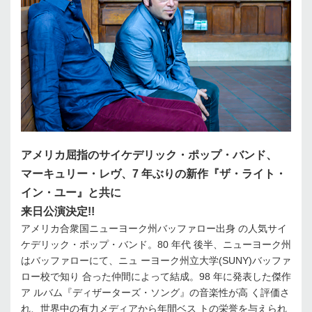
アメリカ屈指のサイケデリック・ポップ・バンド、
マーキュリー・レヴ、7 年ぶりの新作『ザ・ライト・
イン・ユー』と共に
来日公演決定!!
アメリカ合衆国ニューヨーク州バッファロー出身 の人気サイ
ケデリック・ポップ・バンド。80 年代 後半、ニューヨーク州
はバッファローにて、ニュ ーヨーク州立大学(SUNY)バッファ
ロー校で知り 合った仲間によって結成。98 年に発表した傑作
ア ルバム『ディザーターズ・ソング』の音楽性が高 く評価さ
れ、世界中の有力メディアから年間ベス トの栄誉を与えられ