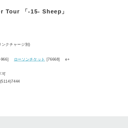
r Tour 「-15- Sheep」
ドリンクチャージ別)
6-966]
ローソンチケット
[76668] e+
不可
114)7444