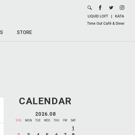
LIQUID LOFT
|
KATA
Time Out Café & Diner
S
STORE
CALENDAR
2026.08
SUN
MON
TUE
WED
THU
FRI
SAT
1