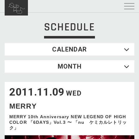
SCHEDULE
CALENDAR
2026.08
MONTH
SUN
MON
TUE
WED
THU
FRI
SAT
1
2011.11.09
2
3
4
5
6
7
8
WED
9
10
11
12
13
14
15
MERRY
16
17
18
19
20
21
22
23
24
25
26
27
28
29
MERRY 10th Anniversary NEW LEGEND OF HIGH
COLOR 「6DAYS」Vol.3 〜 「nu ケミカルレトリッ
30
31
ク」