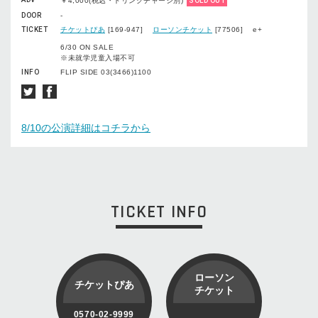
￥4,000(税込・ドリンクチャージ別)
SOLD OUT
DOOR
-
TICKET
チケットぴあ
[169-947]
ローソンチケット
[77506] e+
6/30 ON SALE
※未就学児童入場不可
INFO
FLIP SIDE 03(3466)1100
8/10の公演詳細はコチラから
TICKET INFO
ローソン
チケットぴあ
チケット
0570-02-9999