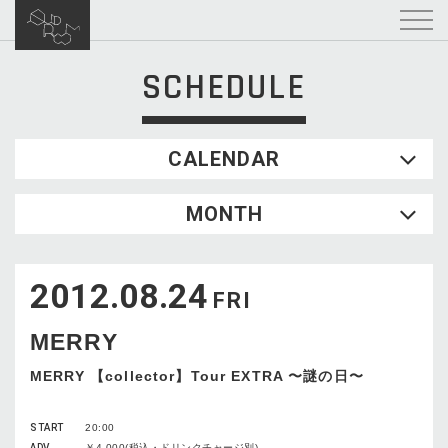
SCHEDULE
CALENDAR
2026.08
MONTH
SUN
MON
TUE
WED
THU
FRI
SAT
1
2012.08.24
2
3
4
5
6
7
8
FRI
9
10
11
12
13
14
15
MERRY
16
17
18
19
20
21
22
23
24
25
26
27
28
29
MERRY 【collector】Tour EXTRA 〜謎の日〜
30
31
START
20:00
ADV
￥4,000(税込・ドリンクチャージ別)