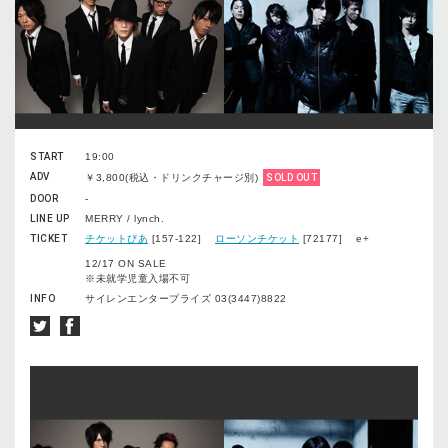
START
19:00
ADV
￥3,800(税込・ドリンクチャージ別)
SOLD OUT
DOOR
-
LINE UP
MERRY / lynch.
TICKET
チケットぴあ
[157-122]
ローソンチケット
[72177] e+
12/17 ON SALE
※未就学児童入場不可
INFO
サイレンエンタープライズ 03(3447)8822