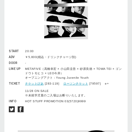
START
20:00
ADV
￥5,800(税込・ドリンクチャージ別)
DOOR
-
LINE UP
METAFIVE（高橋幸宏 × 小山田圭吾 × 砂原良徳 × TOWA TEI × ゴン
ドウトモヒコ × LEO今井）
オープニングアクト：Young Juvenile Youth
TICKET
チケットぴあ
[283-119]
ローソンチケット
[79597] e+
11/28 ON SALE
※未就学児童のご入場はお断りいたします。
INFO
HOT STUFF PROMOTION 03(5720)9999