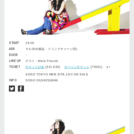
START
19:00
ADV
￥4,000(税込・ドリンクチャージ別)
DOOR
-
LINE UP
ゲスト：Metis Friends
TICKET
チケットぴあ
[331-630]
ローソンチケット
[75681] e+
SOGO TOKYO WEB SITE,10/3 ON SALE
INFO
SOGO 03(3405)9999