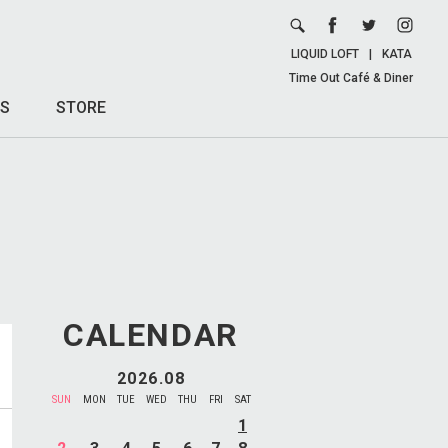
LIQUID LOFT
|
KATA
Time Out Café & Diner
S
STORE
CALENDAR
2026.08
SUN
MON
TUE
WED
THU
FRI
SAT
1