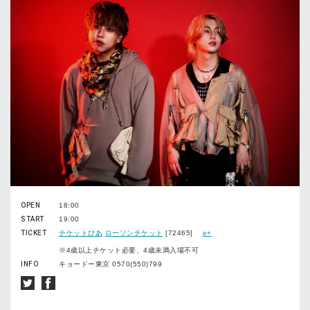
OPEN
18:00
START
19:00
TICKET
チケットぴあ
ローソンチケット
[72465]
e+
※4歳以上チケット必要、4歳未満⼊場不可
INFO
キョードー東京 0570(550)799