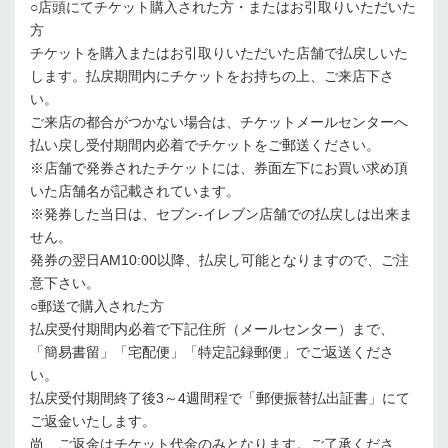
○店頭にてチケット購入された方・またはお引取りいただいた
方
チケットを購入またはお引取りいただいた店舗で払戻しいた
します。払戻期間内にチケットをお持ちの上、ご来店下さ
い。
ご来店の都合がつかない場合は、チケットメールセンターへ
払い戻し受付期間内必着でチケットをご郵送ください。
※店舗で発券されたチケットには、券面左下にお買い求め頂
いた店舗名が記載されています。
※発券した当日は、セブン-イレブン店舗での払戻しは出来ま
せん。
発券の翌日AM10:00以降、払戻し可能となりますので、ご注
意下さい。
○郵送で購入された方
払戻受付期間内必着で下記住所（メールセンター）まで、
「簡易書留」「宅配便」「特定記録郵便」でご返送くださ
い。
払戻受付期間終了後3～4週間程で「郵便振替払出証書」にて
ご返金いたします。
尚、ご返金はチケット代金のみとなります。ご了承くださ