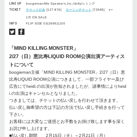
LINE UP
boogieman/Mix Speaker’s,Inc./dolly/レミング
TICKET
チケットぴあ
[127-876]
ローソンチケット
[72968] e+
1/5 ON SALE
INFO
FLIP SIDE 03(3466)1100
「MIND KILLING MONSTER」
2/27（日）恵比寿LIQUID ROOM公演出演アーティス
トについて
boogieman主催「MIND KILLING MONSTER」2/27（日）恵
比寿LIQUID ROOM公演につきまして、一部フライヤー及び
広告にてheidi.の出演が告知されましたが、諸事情によりheid
i.の出演はキャンセルとなりました。
つきましては、チケットの払い戻しを行わせて頂きます。
払い戻し御希望の方は下記の方法で払い戻し手続きを行って
下さい。
お客様には大変なご迷惑とお手数をお掛け致します事を深く
お詫び申し上げます。
■払い戻し期間 2月15日（火）～2月21日（月）