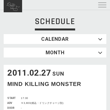
SCHEDULE
CALENDAR
2026.08
MONTH
SUN
MON
TUE
WED
THU
FRI
SAT
1
2011.02.27
2
3
4
5
6
7
8
SUN
9
10
11
12
13
14
15
MIND KILLING MONSTER
16
17
18
19
20
21
22
23
24
25
26
27
28
29
START
17:30
30
31
ADV
￥3,800(税込・ドリンクチャージ別)
DOOR
-