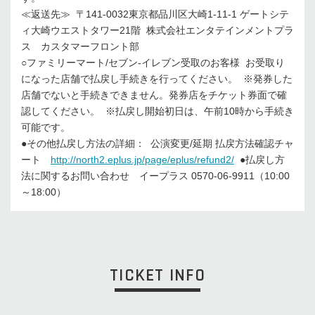
≪返送先≫ 〒141-0032東京都品川区大崎1-11-1 ゲートシテ
ィ大崎ウエストタワー21階 株式会社エンタテインメントプラ
ス カスタマーフロント部
○ファミリーマート/セブン-イレブン受取のお客様 お受取り
になった店舗で払戻し手続きを行ってください。 ※発券した
店舗でないと手続きできません。発券店をチケット券面で確
認してください。 ※払戻し開始初日は、午前10時から手続き
可能です。
●その他払戻し方法の詳細： 公演変更/延期 払戻方法確認チャ
ート
http://north2.eplus.jp/page/eplus/refund2/
●払戻し方
法に関するお問い合わせ イープラス 0570-06-9911（10:00
～18:00）
TICKET INFO