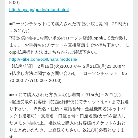
8:00）
http://t.pia.jp/guide/refund.html
———–
■ローソンチケットにて購入された方 払い戻し期間：2/15(火)
～2/21(月)
下記の期間内にお買い求めのローソン店舗Loppiにて受付致し
ます。 お手持ちのチケットを直接店舗までお持ち下さい。 L
oppi払戻操作方法はこちらからご確認下さい。
http://l-tike.com/oc/lt/haraimodoshi/
【払戻期間】 2月15日(火)10:00 から 2月21日(月)23:00まで
●払戻し方法に関するお問い合わせ ローソンチケット 05
70-000-777(10:00～20:00)
———–
■e＋にて購入された方 払い戻し期間：2/15(火)～2/21(月)
○配送受取のお客様 特定記録郵便にてチケットをe＋までお送
り下さい。 ※氏名・住所・電話番号・金融機関名(ネットバ
ンクも指定可)・支店名・口座番号・口座名義(カナ)を記入し
たメモを同封の上、複数枚ご購入のお客様はチケットをおと
りまとめいただき、ご返送ください。2/21(月)必着となりま
す。