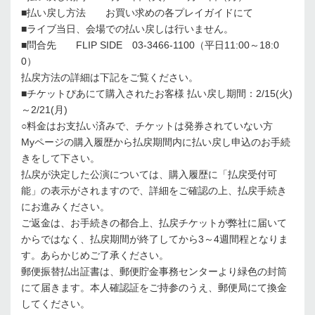
■払い戻し方法 お買い求めの各プレイガイドにて
■ライブ当日、会場での払い戻しは行いません。
■問合先 FLIP SIDE 03-3466-1100（平日11:00～18:0
0）
払戻方法の詳細は下記をご覧ください。
■チケットぴあにて購入されたお客様 払い戻し期間：2/15(火)
～2/21(月)
○料金はお支払い済みで、チケットは発券されていない方
Myページの購入履歴から払戻期間内に払い戻し申込のお手続
きをして下さい。
払戻が決定した公演については、購入履歴に「払戻受付可
能」の表示がされますので、詳細をご確認の上、払戻手続き
にお進みください。
ご返金は、お手続きの都合上、払戻チケットが弊社に届いて
からではなく、払戻期間が終了してから3～4週間程となりま
す。あらかじめご了承ください。
郵便振替払出証書は、郵便貯金事務センターより緑色の封筒
にて届きます。本人確認証をご持参のうえ、郵便局にて換金
してください。