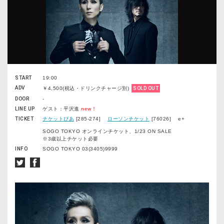
START
19:00
ADV
￥4,500(税込・ドリンクチャージ別)
SOLD OUT
DOOR
-
LINE UP
ゲスト：平沢進
new！
TICKET
チケットぴあ
[285-274]
ローソンチケット
[76026] e+
SOGO TOKYO オンラインチケット、1/23 ON SALE
※3歳以上チケット必要
INFO
SOGO TOKYO 03(3405)9999