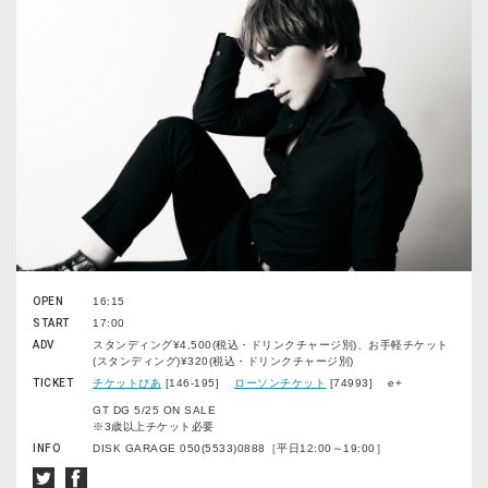
OPEN
16:15
START
17:00
ADV
スタンディング¥4,500(税込・ドリンクチャージ別)、お手軽チケット
(スタンディング)¥320(税込・ドリンクチャージ別)
TICKET
チケットぴあ
[146-195]
ローソンチケット
[74993] e+
GT DG 5/25 ON SALE
※3歳以上チケット必要
INFO
DISK GARAGE 050(5533)0888［平日12:00～19:00］