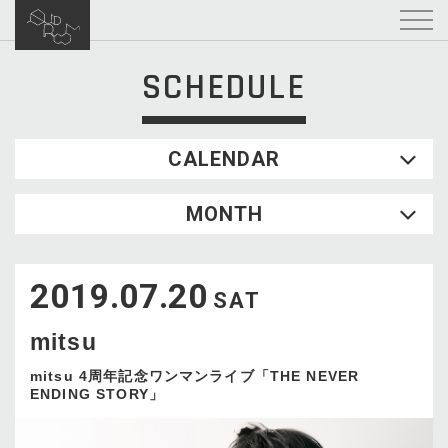
SCHEDULE
CALENDAR
2026.08
MONTH
SUN
MON
TUE
WED
THU
FRI
SAT
1
2019.07.20
2
3
4
5
6
7
8
SAT
9
10
11
12
13
14
15
mitsu
16
17
18
19
20
21
22
23
24
25
26
27
28
29
mitsu 4周年記念ワンマンライブ「THE NEVER
ENDING STORY」
30
31