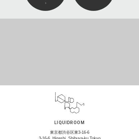
LIQUIDROOM
東京都渋谷区東3-16-6
3-16-6, Higashi, Shibuya-ku,Tokyo