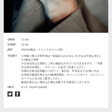
OPEN
17:00
START
18:00
ADV
¥5000(税込・ドリンクチャージ別)
TICKET
※年齢に限らず同伴者は一切認められません (小さなお子様も含む)。
※3歳以上有料
※公演当日は入場前にご本人確認をさせていただきますので、「写真
付き身分証明証」「チケット」を必ずご持参ください。
写真付き身分証明書(パスポート、免許証、学生証など)が無い方は、
お名前の確認出来るもの(健康保険証、キャッシュカード、クレジット
カードなど)を2点ご提示ください。
確認が取れない場合は入場をお断りする場合がございます。
INFO
H.I.P. 03(3475)9999