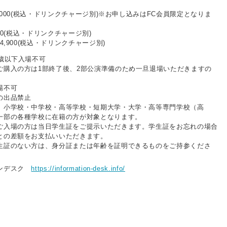
1,000(税込・ドリンクチャージ別)※お申し込みはFC会員限定となりま
920(税込・ドリンクチャージ別)
4,900(税込・ドリンクチャージ別)
5歳以下入場不可
ご購入の方は1部終了後、2部公演準備のため一旦退場いただきますの
。
場不可
の出品禁止
、小学校・中学校・高等学校・短期大学・大学・高等専門学校（高
一部の各種学校に在籍の方が対象となります。
ご入場の方は当日学生証をご提示いただきます。学生証をお忘れの場合
との差額をお支払いいただきます。
生証のない方は、身分証または年齢を証明できるものをご持参くださ
ョンデスク
https://information-desk.info/