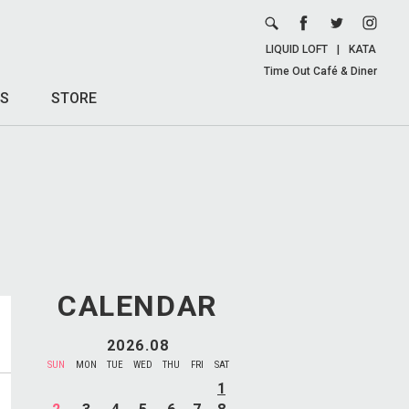
LIQUID LOFT
|
KATA
Time Out Café & Diner
S
STORE
CALENDAR
2026.08
SUN
MON
TUE
WED
THU
FRI
SAT
1