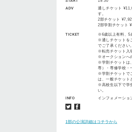
START
19:30
ADV
通しチケット ¥1
す。
2部チケット ¥7,
2部学割チケット ¥
TICKET
※6歳以上有料、
※通しチケットを
でご了承ください
※転売チケット入
※オークションへ
※学割チケットは
専）・専修学校・
※学割チケットで
は、一般チケット
※高校生以下で学
い。
INFO
インフォメーシ
1部の公演詳細はコチラから