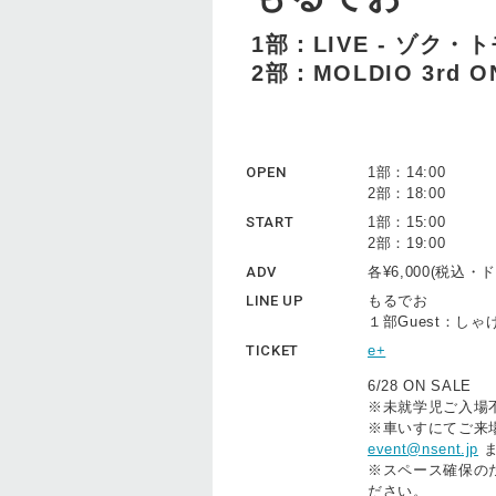
1部：LIVE - ゾク
2部：MOLDIO 3rd ON
OPEN
1部：14:00
2部：18:00
START
1部：15:00
2部：19:00
ADV
各¥6,000(税込
LINE UP
もるでお
１部Guest：しゃ
TICKET
e+
6/28 ON SALE
※未就学児ご入場
※車いすにてご来
event@nsent.jp
ま
※スペース確保の
ださい。