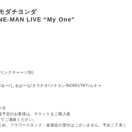
・トモダチヨンダ
E-MAN LIVE “My One”
・ドリンクチャージ別)
けみー/しるばーな/タラチオ/ツナカン/NORISTRY/ムチャ
不可
場予定のお客様は、チケットをご購入後
でご連絡ください。
ため、フラワースタンド・楽屋花の受付はございません。予めご了承く