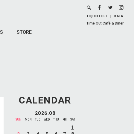
LIQUID LOFT
|
KATA
Time Out Café & Diner
S
STORE
CALENDAR
2026.08
SUN
MON
TUE
WED
THU
FRI
SAT
1