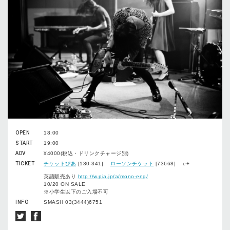
OPEN
18:00
START
19:00
ADV
¥4000(税込・ドリンクチャージ別)
TICKET
チケットぴあ
[130-341]
ローソンチケット
[73668] e+
英語販売あり
http://w.pia.jp/a/mono-eng/
10/20 ON SALE
※小学生以下のご入場不可
INFO
SMASH 03(3444)6751