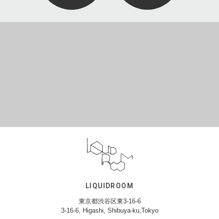
LIQUIDROOM
東京都渋谷区東3-16-6
3-16-6, Higashi, Shibuya-ku,Tokyo