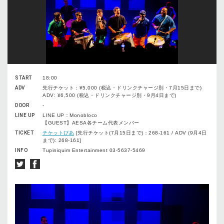
START
18:00
ADV
先行チケット：¥5,000 (税込・ドリンクチャージ別・7月15日まで)
ADV: ¥6,500 (税込・ドリンクチャージ別・9月4日まで)
DOOR
-
LINE UP
LINE UP：Monobloco
【GUEST】AESA各チーム代表メンバー
TICKET
チケットぴあ
[先行チケット(7月15日まで)：268-161 / ADV (9月4日
まで): 268-161]
INFO
Tupiniquim Entertainment 03-5637-5469