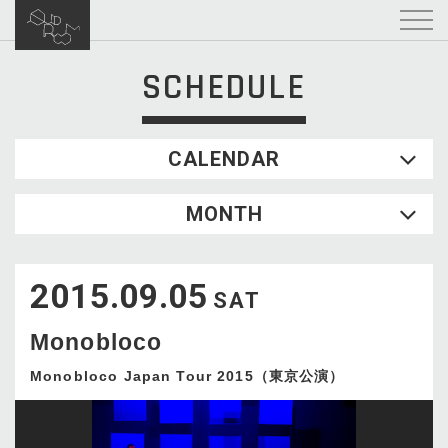
SCHEDULE
CALENDAR
2026.08
MONTH
SUN
MON
TUE
WED
THU
FRI
SAT
1
2015.09.05
2
3
4
5
6
7
8
SAT
9
10
11
12
13
14
15
Monobloco
16
17
18
19
20
21
22
23
24
25
26
27
28
29
Monobloco Japan Tour 2015（東京公演）
30
31