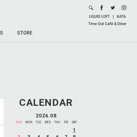
LIQUID LOFT
|
KATA
Time Out Café & Diner
S
STORE
CALENDAR
2026.08
SUN
MON
TUE
WED
THU
FRI
SAT
1