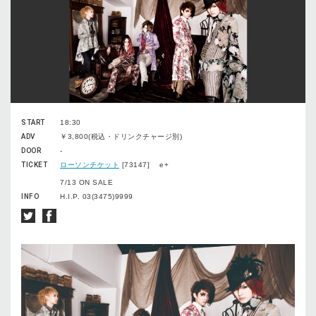
START
18:30
ADV
￥3,800(税込・ドリンクチャージ別)
DOOR
-
TICKET
ローソンチケット
[73147] e+
7/13 ON SALE
INFO
H.I.P. 03(3475)9999