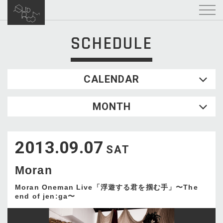
SCHEDULE
CALENDAR
2026.08
MONTH
SUN
MON
TUE
WED
THU
FRI
SAT
1
2013.09.07
2
3
4
5
6
7
8
SAT
9
10
11
12
13
14
15
Moran
16
17
18
19
20
21
22
23
24
25
26
27
28
29
Moran Oneman Live「浮遊する君を掴む手」〜The
end of jen:ga〜
30
31