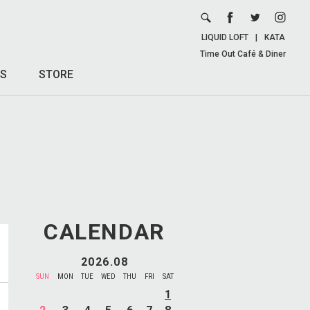
LIQUID LOFT
|
KATA
Time Out Café & Diner
S
STORE
CALENDAR
2026.08
SUN
MON
TUE
WED
THU
FRI
SAT
1