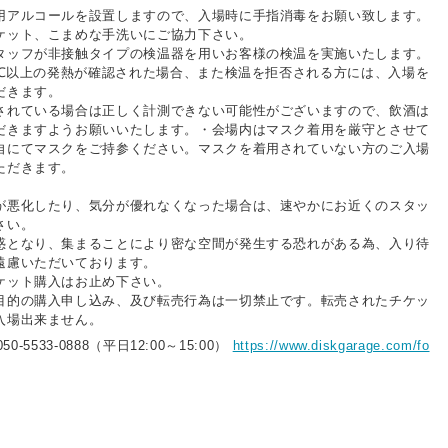
用アルコールを設置しますので、入場時に手指消毒をお願い致します。
ケット、こまめな手洗いにご協力下さい。
タッフが非接触タイプの検温器を用いお客様の検温を実施いたします。
.5℃以上の発熱が確認された場合、また検温を拒否される方には、入場を
だきます。
されている場合は正しく計測できない可能性がございますので、飲酒は
だきますようお願いいたします。・会場内はマスク着用を厳守とさせて
自にてマスクをご持参ください。マスクを着用されていない方のご入場
ただきます。
が悪化したり、気分が優れなくなった場合は、速やかにお近くのスタッ
さい。
惑となり、集まることにより密な空間が発生する恐れがある為、入り待
遠慮いただいております。
ケット購入はお止め下さい。
目的の購入申し込み、及び転売行為は一切禁止です。転売されたチケッ
入場出来ません。
50-5533-0888（平日12:00～15:00）
https://www.diskgarage.com/fo