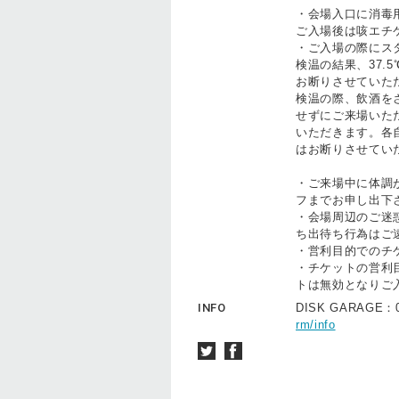
・会場入口に消毒
ご入場後は咳エチ
・ご入場の際にス
検温の結果、37
お断りさせていた
検温の際、飲酒を
せずにご来場いた
いただきます。各
はお断りさせてい
・ご来場中に体調
フまでお申し出下
・会場周辺のご迷
ち出待ち行為はご
・営利目的でのチ
・チケットの営利
トは無効となりご
INFO
DISK GARAGE：0
rm/info