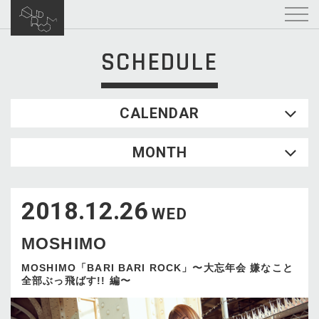
SCHEDULE
CALENDAR
2026.08
MONTH
SUN
MON
TUE
WED
THU
FRI
SAT
1
2018.12.26
2
3
4
5
6
7
8
WED
9
10
11
12
13
14
15
MOSHIMO
16
17
18
19
20
21
22
23
24
25
26
27
28
29
MOSHIMO「BARI BARI ROCK」〜大忘年会 嫌なこと
全部ぶっ飛ばす!! 編〜
30
31