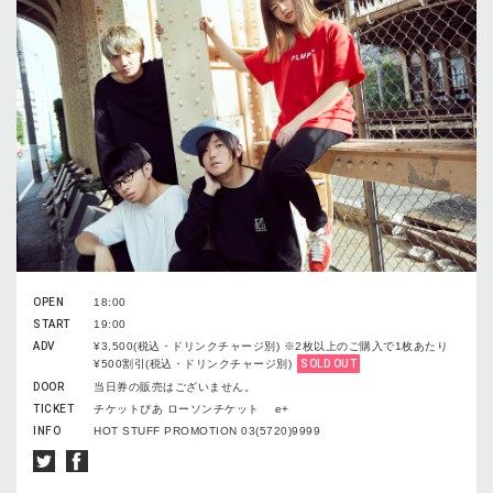
OPEN
18:00
START
19:00
ADV
¥3,500(税込・ドリンクチャージ別) ※2枚以上のご購入で1枚あたり
¥500割引(税込・ドリンクチャージ別)
SOLD OUT
DOOR
当日券の販売はございません。
TICKET
チケットぴあ ローソンチケット e+
INFO
HOT STUFF PROMOTION 03(5720)9999