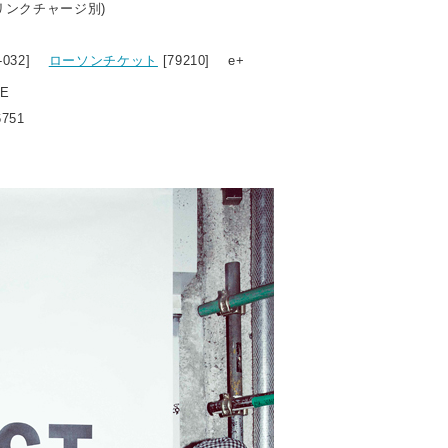
ドリンクチャージ別)
0-032]
ローソンチケット
[79210] e+
LE
6751