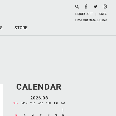
LIQUID LOFT
|
KATA
Time Out Café & Diner
S
STORE
CALENDAR
2026.08
SUN
MON
TUE
WED
THU
FRI
SAT
1