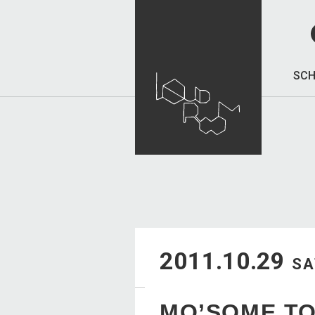
SCH
2011.10.29
SA
MO’SOME T