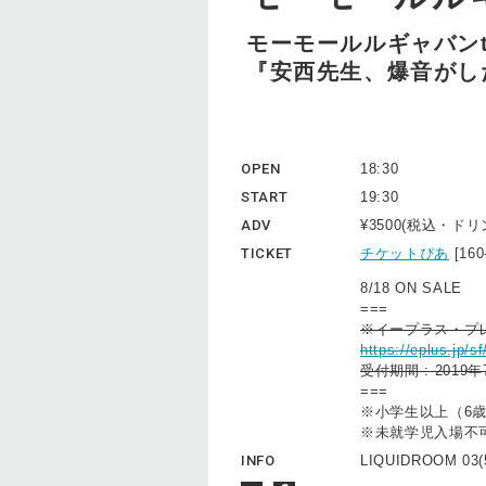
モーモールルギャバンto
『安西先生、爆音がし
OPEN
18:30
START
19:30
ADV
¥3500(税込・ド
TICKET
チケットぴあ
[16
8/18 ON SALE
===
※イープラス・プ
https://eplus.jp/
受付期間 : 2019
===
※小学生以上（6
※未就学児入場不
INFO
LIQUIDROOM 03(