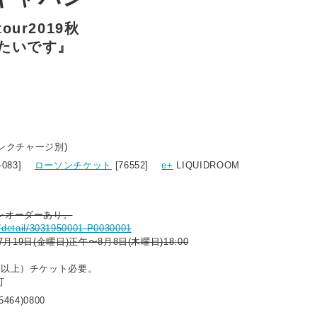
ur2019秋
たいです』
リンクチャージ別)
0-083]
ローソンチケット
[76552]
e+
LIQUIDROOM
レオーダーあり。
sf/detail/3031950001-P0030001
年7月19日(金曜日)正午〜8月8日(木曜日)18:00
歳以上）チケット必要。
可
5464)0800