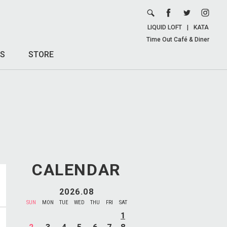
LIQUID LOFT
|
KATA
Time Out Café & Diner
S
STORE
CALENDAR
2026.08
SUN
MON
TUE
WED
THU
FRI
SAT
1