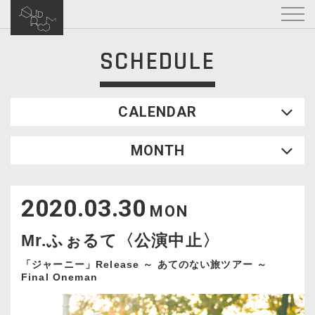
SCHEDULE
CALENDAR
2026.08
MONTH
SUN
MON
TUE
WED
THU
FRI
SAT
1
2020.03.30
2
3
4
5
6
7
8
MON
9
10
11
12
13
14
15
Mr.ふぉるて〈公演中止〉
16
17
18
19
20
21
22
23
24
25
26
27
28
29
「ジャーニー」Release ～ あてのない旅ツアー ～
Final Oneman
30
31