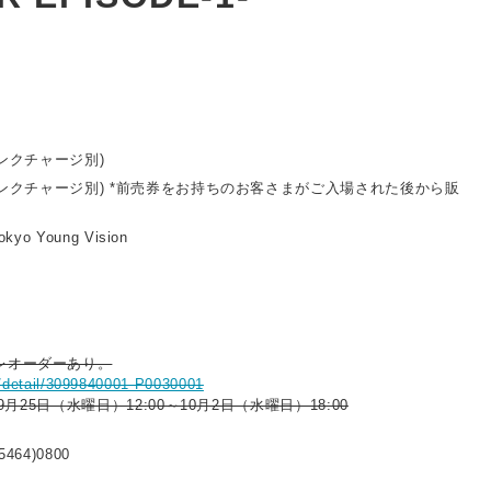
リンクチャージ別)
ドリンクチャージ別) *前売券をお持ちのお客さまがご入場された後から販
okyo Young Vision
レオーダーあり。
sf/detail/3099840001-P0030001
年9月25日（水曜日）12:00～10月2日（水曜日）18:00
5464)0800