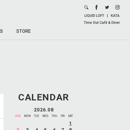
LIQUID LOFT
|
KATA
Time Out Café & Diner
S
STORE
CALENDAR
2026.08
SUN
MON
TUE
WED
THU
FRI
SAT
1