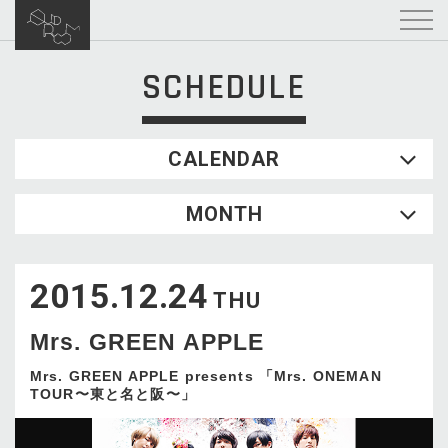
SCHEDULE
CALENDAR
2026.08
MONTH
SUN
MON
TUE
WED
THU
FRI
SAT
1
2015.12.24
2
3
4
5
6
7
8
THU
9
10
11
12
13
14
15
Mrs. GREEN APPLE
16
17
18
19
20
21
22
23
24
25
26
27
28
29
Mrs. GREEN APPLE presents 「Mrs. ONEMAN
TOUR〜東と名と阪〜」
30
31