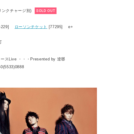
ドリンクチャージ別)
SOLD OUT
1-229]
ローソンチケット
[77295] e+
可
Live ・・・Presented by 逹瑯
0(5533)0888