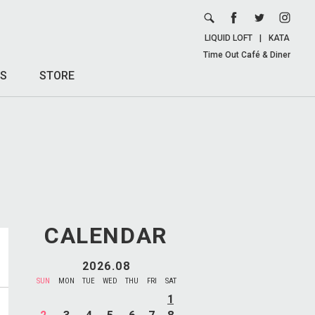
LIQUID LOFT
|
KATA
Time Out Café & Diner
S
STORE
CALENDAR
2026.08
SUN
MON
TUE
WED
THU
FRI
SAT
1