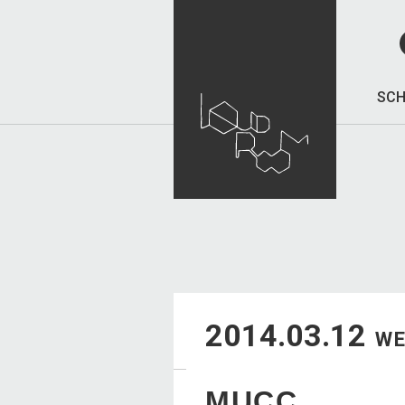
SCH
2014.03.12
W
MUCC